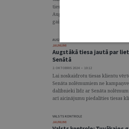
tiesas priekšsēdētājs Aigars Strupi
Augstākajā tiesā piedalījās deviņi 
gaitas. ...
AUGSTĀKĀ TIESA
JAUNUMI
Augstākā tiesa jautā par lie
Senātā
2. OKTOBRIS 2024 • 10:12
Lai noskaidrotu tiesas klientu vē
Senāta nolēmumiem ne kampaņveidīg
dalībnieki līdz ar Senāta nolēmu
arī aicinājumu piedalīties tiesas kli
VALSTS KONTROLE
JAUNUMI
Valsts kontrole: Tuvākajos g