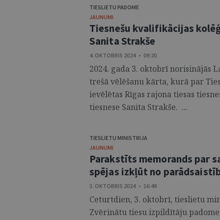
TIESLIETU PADOME
JAUNUMI
Tiesnešu kvalifikācijas kolēģ
Sanita Strakše
4. OKTOBRIS 2024 • 09:20
2024. gada 3. oktobrī norisinājās 
trešā vēlēšanu kārta, kurā par Tie
ievēlētas Rīgas rajona tiesas tiesne
tiesnese Sanita Strakše. ...
TIESLIETU MINISTRIJA
JAUNUMI
Parakstīts memorands par sa
spējas izkļūt no parādsaist
3. OKTOBRIS 2024 • 16:49
Ceturtdien, 3. oktobrī, tieslietu mi
Zvērinātu tiesu izpildītāju padome