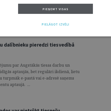
šs. 30. septembrī Jauno tiesnešu dienā
PIEŅEMT VISAS
tiesneši, kas nesen sākuši savas darba
PIELĀGOT IZVĒLI
tu dalībnieku pieredzi tiesvedībā
rtējumu par Augstākās tiesas darbu un
ās aptaujās, bet regulāri ikdienā, lietu
mu turpmāk e-pastā vai e-adresē saņems
entu aptaujā. ...
ados var pietrūkt tiesnešu