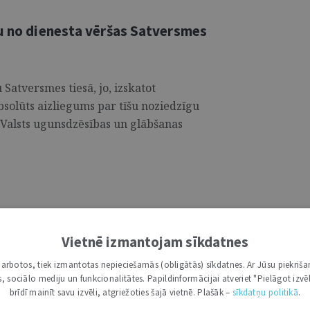
nu no dienesta vēršas Satversmes
Satversmes tiesā, jo, izskatot
absolūts aizliegums par tīšu noziedzīgu
 Valsts ugunsdzēsības un glābšanas
ājs jaunajiem tiesnešiem: jūs esat
personas
Vietnē izmantojam sīkdatnes
i darbotos, tiek izmantotas nepieciešamās (obligātās) sīkdatnes. Ar Jūsu piekriša
kā darbinieki, bet ir konstitucionāla ranga
kas, sociālo mediju un funkcionalitātes. Papildinformācijai atveriet "Pielāgot izvēl
 Satveremes 92. pantā noteiktās tiesības uz
brīdī mainīt savu izvēli, atgriežoties šajā vietnē. Plašāk –
sīkdatņu politikā
.
aunajiem tiesnešiem, uzsvēra Augstākās