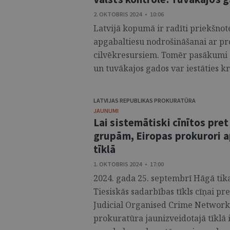
2. OKTOBRIS 2024 • 10:06
Latvijā kopumā ir radīti priekšnote
apgabaltiesu nodrošināšanai ar p
cilvēkresursiem. Tomēr pasākumi c
un tuvākajos gados var iestāties krī
LATVIJAS REPUBLIKAS PROKURATŪRA
JAUNUMI
Lai sistemātiski cīnītos pr
grupām, Eiropas prokurori 
tīklā
1. OKTOBRIS 2024 • 17:00
2024. gada 25. septembrī Hāgā tika 
Tiesiskās sadarbības tīkls cīņai p
Judicial Organised Crime Network 
prokuratūra jaunizveidotajā tīklā ir