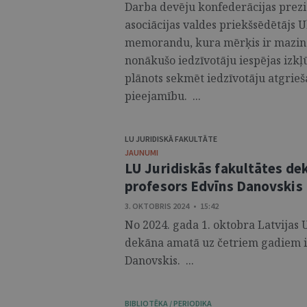
Darba devēju konfederācijas prezi
asociācijas valdes priekšsēdētājs 
memorandu, kura mērķis ir mazinā
nonākušo iedzīvotāju iespējas izkļ
plānots sekmēt iedzīvotāju atgrieš
pieejamību. ...
LU JURIDISKĀ FAKULTĀTE
JAUNUMI
LU Juridiskās fakultātes de
profesors Edvīns Danovskis
3. OKTOBRIS 2024 • 15:42
No 2024. gada 1. oktobra Latvijas U
dekāna amatā uz četriem gadiem ie
Danovskis. ...
BIBLIOTĒKA / PERIODIKA