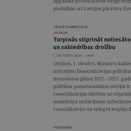
apgabala prokuratūras virsprokur
piedalījās arī Latvijas pārstāve Ei
TIESLIETU MINISTRIJA
JAUNUMI
Turpinās stiprināt notiesāto
un sabiedrības drošību
1. OKTOBRIS 2024 • 14:09
Otrdien, 1. oktobrī, Ministru kabin
izstrādāto Resocializācijas politi
īstenošanas plānu 2025.–2027. gada
politikas pamatnostādņu mērķis ir
resocializācijas sistēmu un stiprin
noziedzīgu nodarījumu izdarīšanu 
resocializāciju un sniegtu iespēju 
#TEIRDARBS