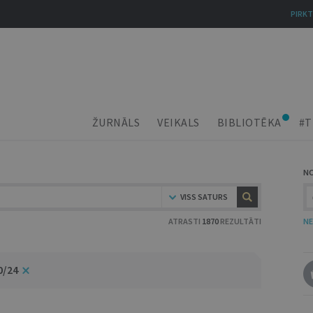
PIRKT
ŽURNĀLS
VEIKALS
BIBLIOTĒKA
#T
N
VISS SATURS
ATRASTI
1870
REZULTĀTI
NE
0/24