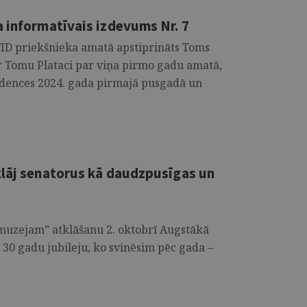
a informatīvais izdevums Nr. 7
 FID priekšnieka amatā apstiprināts Toms
ar Tomu Plataci par viņa pirmo gadu amatā,
dences 2024. gada pirmajā pusgadā un
klāj senatorus kā daudzpusīgas un
muzejam” atklāšanu 2. oktobrī Augstākā
 30 gadu jubileju, ko svinēsim pēc gada –