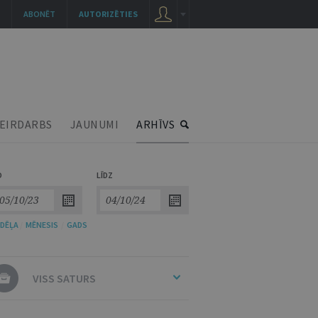
ABONĒT
AUTORIZĒTIES
EIRDARBS
JAUNUMI
ARHĪVS
O
LĪDZ
DĒĻA
/
MĒNESIS
/
GADS
VISS SATURS