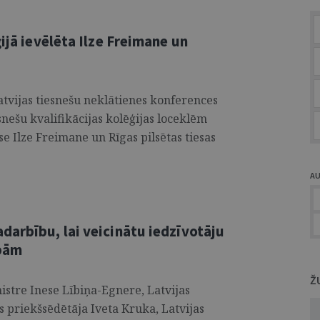
ijā ievēlēta Ilze Freimane un
Latvijas tiesnešu neklātienes konferences
snešu kvalifikācijas kolēģijas loceklēm
se Ilze Freimane un Rīgas pilsētas tiesas
A
darbību, lai veicinātu iedzīvotāju
ībām
Ž
nistre Inese Lībiņa-Egnere, Latvijas
s priekšsēdētāja Iveta Kruka, Latvijas