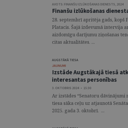
AVOTS:
FINANŠU IZLŪKOŠANAS DIENESTS
,
2024
Finanšu izlūkošanas dienest
28. septembrī apritēja gads, kopš
Platacis. Šajā izdevumā intervija 
aizdomīgu darījumu ziņošanas ten
citas aktualitātes. ...
AUGSTĀKĀ TIESA
JAUNUMI
Izstāde Augstākajā tiesā at
interesantas personības
3. OKTOBRIS 2024 • 15:30
Ar izstādes “Senatoru dāvinājumi 
tiesa sāka ceļu uz atjaunotā Senāta
2025. gada 3. oktobrī. ...