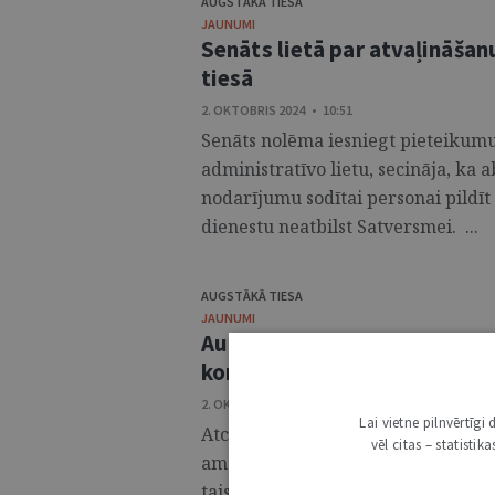
AUGSTĀKĀ TIESA
JAUNUMI
Senāts lietā par atvaļināša
tiesā
2. OKTOBRIS 2024 • 10:51
Senāts nolēma iesniegt pieteikumu 
administratīvo lietu, secināja, ka 
nodarījumu sodītai personai pildīt
dienestu neatbilst Satversmei. ...
AUGSTĀKĀ TIESA
JAUNUMI
Augstākās tiesas priekšsēdēt
konstitucionāla ranga amat
2. OKTOBRIS 2024 • 10:14
Lai vietne pilnvērtīg
Atcerēties, ka viņi uz darbu neiet 
vēl citas – statisti
amatpersonas, kas pa tiešo realizē
taisnīgu tiesu – to, tiekoties ar j