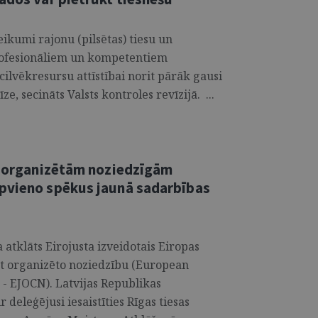
ikumi rajonu (pilsētas) tiesu un
rofesionāliem un kompetentiem
ilvēkresursu attīstībai norit pārāk gausi
ze, secināts Valsts kontroles revīzijā. ...
et organizētām noziedzīgām
apvieno spēkus jaunā sadarbības
atklāts Eirojusta izveidotais Eiropas
ret organizēto noziedzību (European
- EJOCN). Latvijas Republikas
 deleģējusi iesaistīties Rīgas tiesas