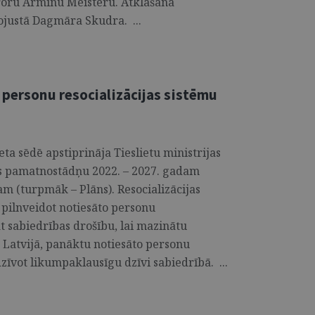
oru Armīnu Meisteru. Atklāšanā
rojustā Dagmāra Skudra. ...
 personu resocializācijas sistēmu
eta sēdē apstiprināja Tieslietu ministrijas
kas pamatnostādņu 2022. – 2027. gadam
m (turpmāk – Plāns). Resocializācijas
 pilnveidot notiesāto personu
āt sabiedrības drošību, lai mazinātu
Latvijā, panāktu notiesāto personu
dzīvot likumpaklausīgu dzīvi sabiedrībā. ...