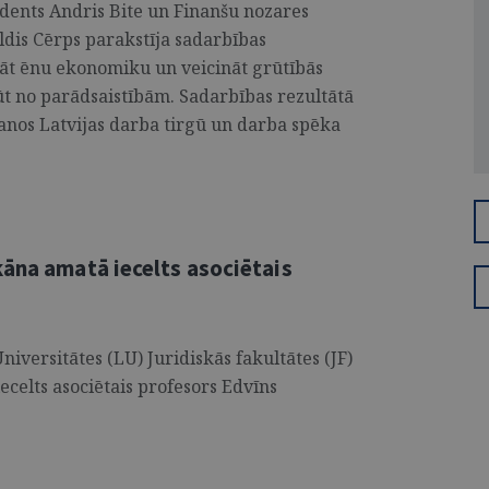
dents Andris Bite un Finanšu nozares
Uldis Cērps parakstīja sadarbības
t ēnu ekonomiku un veicināt grūtībās
ūt no parādsaistībām. Sadarbības rezultātā
anos Latvijas darba tirgū un darba spēka
kāna amatā iecelts asociētais
niversitātes (LU) Juridiskās fakultātes (JF)
celts asociētais profesors Edvīns