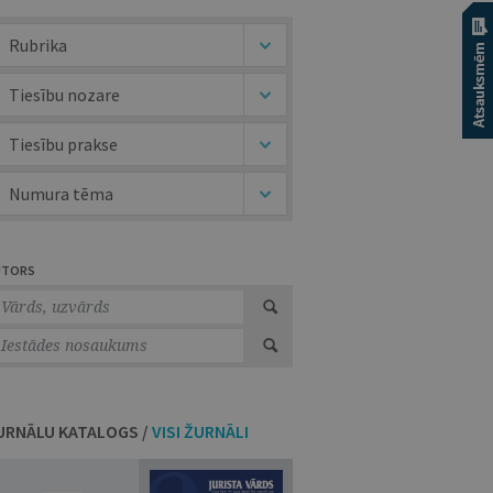
Rubrika
Tiesību nozare
Tiesību prakse
Numura tēma
UTORS
URNĀLU KATALOGS /
VISI ŽURNĀLI