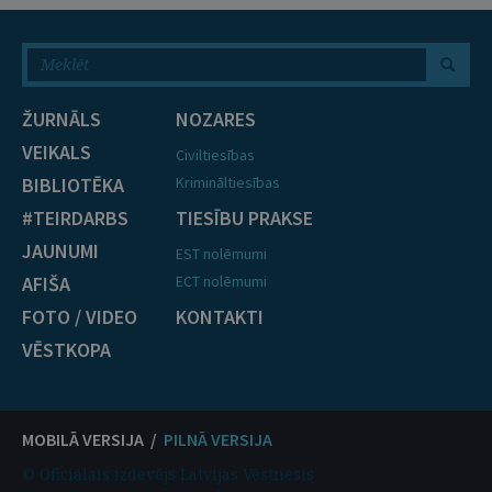
ŽURNĀLS
NOZARES
VEIKALS
Civiltiesības
BIBLIOTĒKA
Krimināltiesības
#TEIRDARBS
TIESĪBU PRAKSE
JAUNUMI
EST nolēmumi
AFIŠA
ECT nolēmumi
FOTO / VIDEO
KONTAKTI
VĒSTKOPA
MOBILĀ VERSIJA /
PILNĀ VERSIJA
© Oficiālais izdevējs Latvijas Vēstnesis