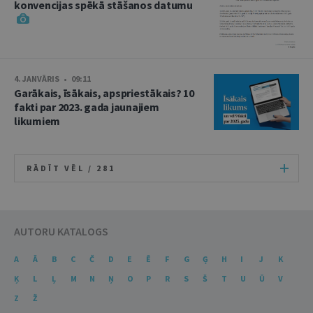
konvencijas spēkā stāšanos datumu
4. JANVĀRIS • 09:11
Garākais, īsākais, apspriestākais? 10
fakti par 2023. gada jaunajiem
likumiem
RĀDĪT VĒL /
281
AUTORU KATALOGS
A
Ā
B
C
Č
D
E
Ē
F
G
Ģ
H
I
J
K
Ķ
L
Ļ
M
N
Ņ
O
P
R
S
Š
T
U
Ū
V
Z
Ž