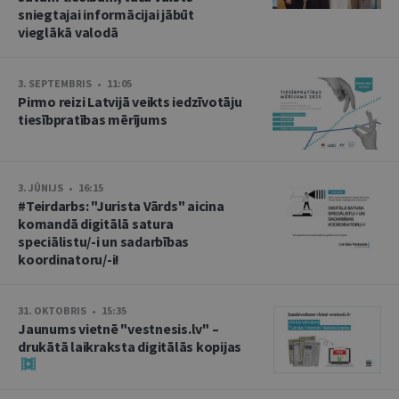
sniegtajai informācijai jābūt
vieglākā valodā
3. SEPTEMBRIS • 11:05
Pirmo reizi Latvijā veikts iedzīvotāju
tiesībpratības mērījums
3. JŪNIJS • 16:15
#Teirdarbs: "Jurista Vārds" aicina
komandā digitālā satura
speciālistu/-i un sadarbības
koordinatoru/-i!
31. OKTOBRIS • 15:35
Jaunums vietnē "vestnesis.lv" –
drukātā laikraksta digitālās kopijas