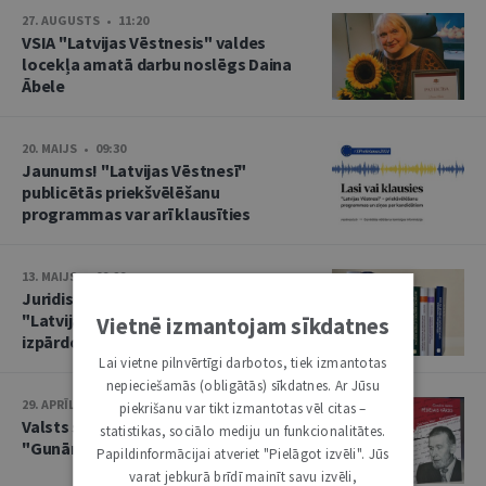
27. AUGUSTS • 11:20
VSIA "Latvijas Vēstnesis" valdes
locekļa amatā darbu noslēgs Daina
Ābele
20. MAIJS • 09:30
Jaunums! "Latvijas Vēstnesī"
publicētās priekšvēlēšanu
programmas var arī klausīties
13. MAIJS • 09:29
Juridiskā literatūra par 1 eiro –
"Latvijas Vēstneša" noliktavas
Vietnē izmantojam sīkdatnes
izpārdošana
Lai vietne pilnvērtīgi darbotos, tiek izmantotas
nepieciešamās (obligātās) sīkdatnes. Ar Jūsu
29. APRĪLIS • 14:04
piekrišanu var tikt izmantotas vēl citas –
Valsts svētku noskaņā – grāmata
statistikas, sociālo mediju un funkcionalitātes.
"Gunārs Astra. Pēdējais Vārds"
Papildinformācijai atveriet "Pielāgot izvēli". Jūs
varat jebkurā brīdī mainīt savu izvēli,