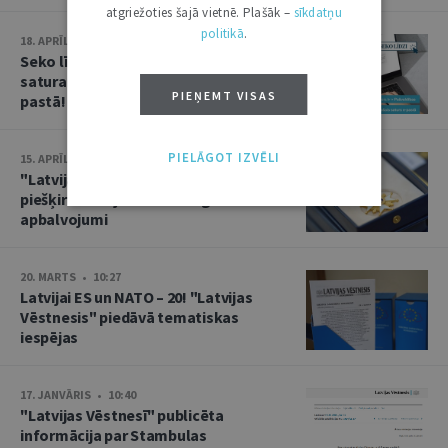
atgriežoties šajā vietnē. Plašāk –
sīkdatņu
politikā
.
18. APRĪLIS • 09:23
Seko līdzi "Latvijas Vēstneša"
saturam par Tavu pašvaldību e-
PIEŅEMT VISAS
pastā!
PIELĀGOT IZVĒLI
15. APRĪLIS • 13:10
"Latvijas Vēstnesī": 29 personām
piešķirti Latvijas valsts augstākie
apbalvojumi
20. MARTS • 10:27
Latvijai ES un NATO – 20! "Latvijas
Vēstnesis" piedāvā tematiskas
iespējas
17. JANVĀRIS • 10:40
"Latvijas Vēstnesī" publicēta
informācija par Stambulas