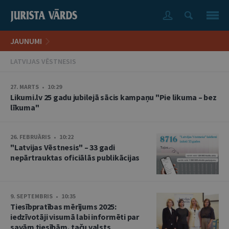
JAUNUMI
LATVIJAS VĒSTNESIS
27. MARTS • 10:29
Likumi.lv 25 gadu jubilejā sācis kampaņu "Pie likuma – bez
līkuma"
26. FEBRUĀRIS • 10:22
"Latvijas Vēstnesis" – 33 gadi
nepārtrauktas oficiālās publikācijas
9. SEPTEMBRIS • 10:35
Tiesībpratības mērījums 2025:
iedzīvotāji visumā labi informēti par
savām tiesībām, taču valsts