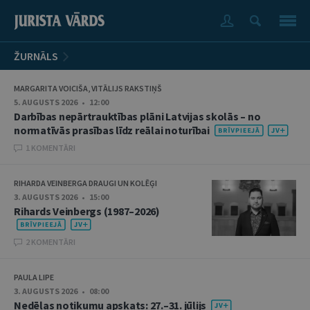
ŽURNĀLS
MARGARITA VOICIŠA, VITĀLIJS RAKSTIŅŠ
5. AUGUSTS 2026 • 12:00
Darbības nepārtrauktības plāni Latvijas skolās – no
normatīvās prasības līdz reālai noturībai
1 KOMENTĀRI
RIHARDA VEINBERGA DRAUGI UN KOLĒĢI
3. AUGUSTS 2026 • 15:00
Rihards Veinbergs (1987–2026)
2 KOMENTĀRI
PAULA LIPE
3. AUGUSTS 2026 • 08:00
Nedēļas notikumu apskats: 27.–31. jūlijs