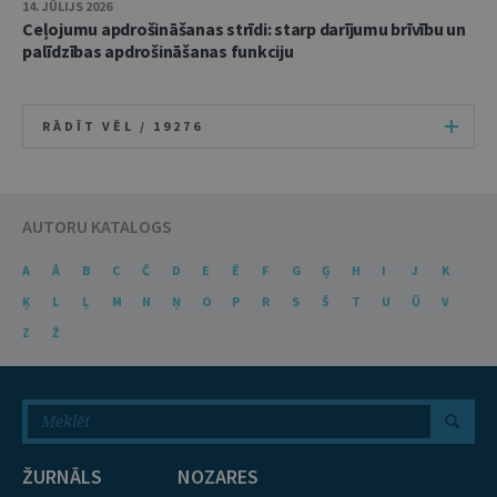
14. JŪLIJS 2026
Ceļojumu apdrošināšanas strīdi: starp darījumu brīvību un
palīdzības apdrošināšanas funkciju
RĀDĪT VĒL /
19276
AUTORU KATALOGS
A
Ā
B
C
Č
D
E
Ē
F
G
Ģ
H
I
J
K
Ķ
L
Ļ
M
N
Ņ
O
P
R
S
Š
T
U
Ū
V
Z
Ž
ŽURNĀLS
NOZARES