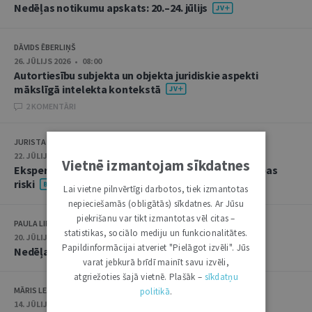
Nedēļas notikumu apskats: 20.–24. jūlijs
DĀVIDS ĒBERLIŅŠ
26. JŪLIJS 2026 • 08:00
Autortiesību subjekta un objekta juridiskie aspekti
mākslīgā intelekta kontekstā
2 KOMENTĀRI
JURISTA VĀRDS
22. JŪLIJS 2026 • 14:00
Vietnē izmantojam sīkdatnes
Ekspertu saruna jūlijā: krimināltiesības un būvniecības
riski
Lai vietne pilnvērtīgi darbotos, tiek izmantotas
nepieciešamās (obligātās) sīkdatnes. Ar Jūsu
piekrišanu var tikt izmantotas vēl citas –
PAULA LIPE
statistikas, sociālo mediju un funkcionalitātes.
20. JŪLIJS 2026 • 16:05
Papildinformācijai atveriet "Pielāgot izvēli". Jūs
Nedēļas notikumu apskats: 13.–17. jūlijs
varat jebkurā brīdī mainīt savu izvēli,
atgriežoties šajā vietnē. Plašāk –
sīkdatņu
MĀRIS LEJA
politikā
.
14. JŪLIJS 2026