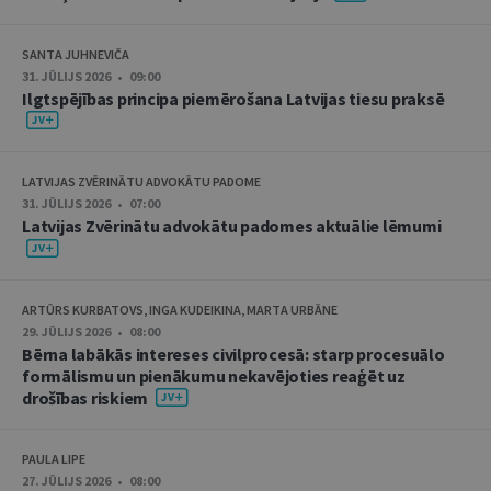
SANTA JUHNEVIČA
31. JŪLIJS 2026 • 09:00
Ilgtspējības principa piemērošana Latvijas tiesu praksē
LATVIJAS ZVĒRINĀTU ADVOKĀTU PADOME
31. JŪLIJS 2026 • 07:00
Latvijas Zvērinātu advokātu padomes aktuālie lēmumi
ARTŪRS KURBATOVS, INGA KUDEIKINA, MARTA URBĀNE
29. JŪLIJS 2026 • 08:00
Bērna labākās intereses civilprocesā: starp procesuālo
formālismu un pienākumu nekavējoties reaģēt uz
drošības riskiem
PAULA LIPE
27. JŪLIJS 2026 • 08:00