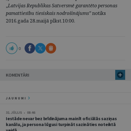
„
Latvijas Republikas Satversmē garantēto personas
pamattiesību tiesiskais nodrošinājums”
notiks
2016.gada 28.maijā plkst.10:00.
0
KOMENTĀRI
JAUNUMI
31. JŪLIJS • 08:46
Iestāde nevar bez brīdinājuma mainīt oficiālās saziņas
kanālu, ja persona lūgusi turpināt sazināties noteiktā
veidā