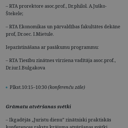
– RTA prorektore asoc.prof., Dr.philol. A.Juško-
Štekele;
– RTA Ekonomikas un pārvaldības fakultātes dekāne
prof, Dr.oec. I.Mietule.
Iepazīstināšana ar pasākumu programmu:
– RTA Tiesību zinātnes virziena vadītāja asoc.prof.,
Dr.iur.I.Bulgakova
Plkst.10:15–10:30
(konferenču zāle)
Grāmatu atvēršanas svētki
– Ikgadējās „Juristu dienu” zinātniski praktiskās
konferences rakstu krājuma atvēršanas svētki