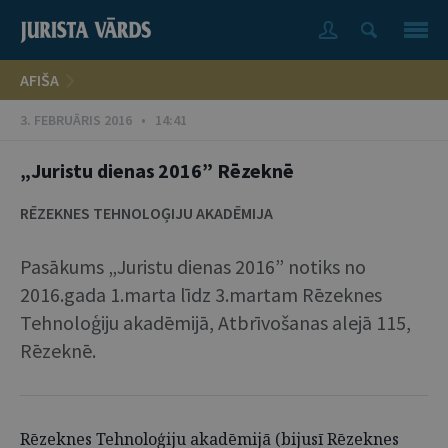
AFIŠA
3. FEBRUĀRIS 2016 • 14:41
„Juristu dienas 2016” Rēzeknē
RĒZEKNES TEHNOLOĢIJU AKADĒMIJA
Pasākums „Juristu dienas 2016” notiks no
2016.gada 1.marta līdz 3.martam Rēzeknes
Tehnoloģiju akadēmijā, Atbrīvošanas alejā 115,
Rēzeknē.
Rēzeknes Tehnoloģiju akadēmijā (bijusī Rēzeknes