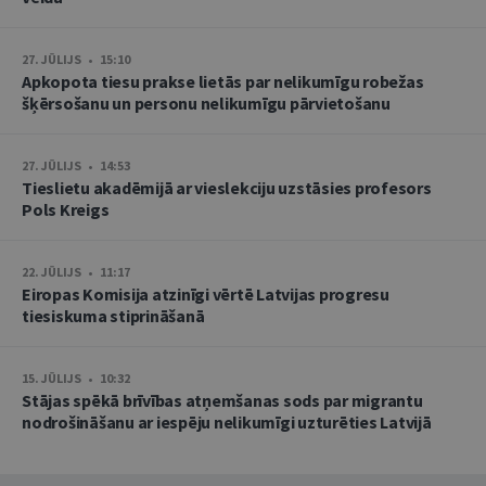
27. JŪLIJS • 15:10
Apkopota tiesu prakse lietās par nelikumīgu robežas
šķērsošanu un personu nelikumīgu pārvietošanu
27. JŪLIJS • 14:53
Tieslietu akadēmijā ar vieslekciju uzstāsies profesors
Pols Kreigs
22. JŪLIJS • 11:17
Eiropas Komisija atzinīgi vērtē Latvijas progresu
tiesiskuma stiprināšanā
15. JŪLIJS • 10:32
Stājas spēkā brīvības atņemšanas sods par migrantu
nodrošināšanu ar iespēju nelikumīgi uzturēties Latvijā