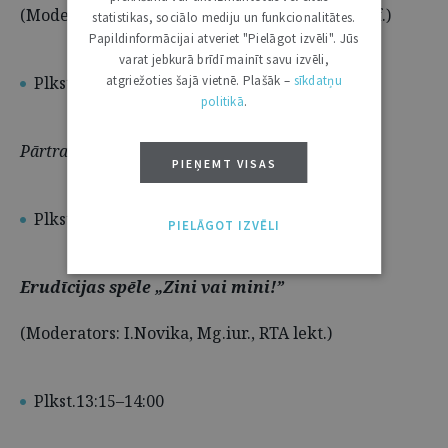
(Moderators: I.Bulgakova, Dr.iur., RTA asoc.prof.)
statistikas, sociālo mediju un funkcionalitātes.
Papildinformācijai atveriet "Pielāgot izvēli". Jūs
varat jebkurā brīdī mainīt savu izvēli,
Plkst.12:00–12:15
atgriežoties šajā vietnē. Plašāk –
sīkdatņu
politikā
.
Pārtraukums
PIEŅEMT VISAS
Plkst.12:15–13:15
(215.aud.)
PIELĀGOT IZVĒLI
Erudīcijas spēle „Zini vai mini!”
(Moderators: I.Novika, Mg.iur., RTA lekt.)
Plkst.13:15–14:00