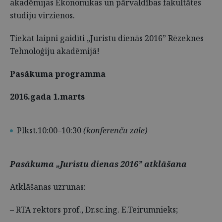
akadēmijas Ekonomikas un pārvaldības fakultātes
studiju virzienos.
Tiekat laipni gaidīti „Juristu dienās 2016” Rēzeknes
Tehnoloģiju akadēmijā!
Pasākuma programma
2016.gada 1.marts
Plkst.10:00–10:30
(konferenču zāle)
Pasākuma „Juristu dienas 2016” atklāšana
Atklāšanas uzrunas:
– RTA rektors prof., Dr.sc.ing. E.Teirumnieks;