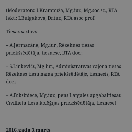
(Moderators: I.Krampuža, Mg.iur., Mg.soc.sc., RTA
lekt.; I.Bulgakova, Dr.iur., RTA asoc.prof.
Tiesas sastāvs:
– A.Jermacāne, Mg.iur., Rēzeknes tiesas
priekšsēdētāja, tiesnese, RTA doc.;
– S.Linkēvičs, Mg.iur., Administratīvās rajona tiesas
Rēzeknes tiesu nama priekšsēdētājs, tiesnesis, RTA
doc.;
– A.Biksiniece, Mg.iur., pens.Latgales apgabaltiesas
Civillietu tiesu kolēģijas priekšsēdētāja, tiesnese)
2016.gada 3.marts