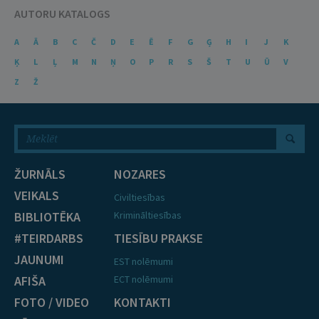
AUTORU KATALOGS
A
Ā
B
C
Č
D
E
Ē
F
G
Ģ
H
I
J
K
Ķ
L
Ļ
M
N
Ņ
O
P
R
S
Š
T
U
Ū
V
Z
Ž
ŽURNĀLS
NOZARES
VEIKALS
Civiltiesības
BIBLIOTĒKA
Krimināltiesības
#TEIRDARBS
TIESĪBU PRAKSE
JAUNUMI
EST nolēmumi
AFIŠA
ECT nolēmumi
FOTO / VIDEO
KONTAKTI