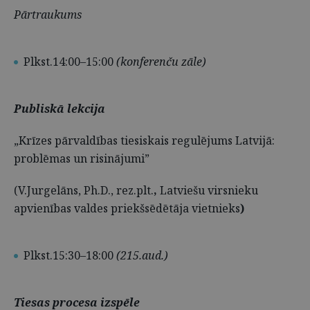
Pārtraukums
Plkst.14:00–15:00
(konferenču zāle)
Publiskā lekcija
„Krīzes pārvaldības tiesiskais regulējums Latvijā:
problēmas un risinājumi”
(V.Jurgelāns, Ph.D., rez.plt.
,
Latviešu virsnieku
apvienības valdes priekšsēdētāja vietnieks
)
Plkst.15:30–18:00
(215.aud.)
Tiesas procesa izspēle