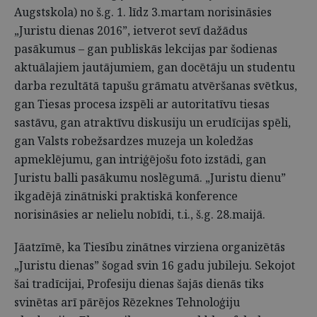
Augstskola) no š.g. 1. līdz 3.martam norisināsies
„Juristu dienas 2016”, ietverot sevī dažādus
pasākumus – gan publiskās lekcijas par šodienas
aktuālajiem jautājumiem, gan docētāju un studentu
darba rezultātā tapušu grāmatu atvēršanas svētkus,
gan Tiesas procesa izspēli ar autoritatīvu tiesas
sastāvu, gan atraktīvu diskusiju un erudīcijas spēli,
gan Valsts robežsardzes muzeja un koledžas
apmeklējumu, gan intriģējošu foto izstādi, gan
Juristu balli pasākumu noslēgumā. „Juristu dienu”
ikgadējā zinātniski praktiskā konference
norisināsies ar nelielu nobīdi, t.i., š.g. 28.maijā.
Jāatzīmē, ka Tiesību zinātnes virziena organizētās
„Juristu dienas” šogad svin 16 gadu jubileju. Sekojot
šai tradīcijai, Profesiju dienas šajās dienās tiks
svinētas arī pārējos Rēzeknes Tehnoloģiju