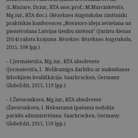
(L.Mazure, Dr.iur., RTA asoc.prof.; M.Marcinkēvičs,
Mg.iur., RTA doc.). (Rēzeknes Augstskolas zinātniski
praktiskās konferences „Novatoro ideju ieviešana un
piemērošana Latvijas tiesību sistēmā” (Juristu dienas
2014) rakstu krājums. Rēzekne: Rēzeknes Augstskola,
2015, 108 lpp.).
– I.Jermaševiča, Mg.iur., RTA absolvente
(Jermaševiča, I. Nelikumīgu darbību ar maksāšanas
līdzekļiem kvalifikācija. Saarbrucken, Germany:
GlobeEdit, 2015, 119 lpp.).
– I.Žavoronkova, Mg.iur., RTA absolvente
(Žavoronkova, I. Nekustamā īpašuma nodokļa
parādu administrēšana. Saarbrucken, Germany:
GlobeEdit, 2015, 159 lpp.).