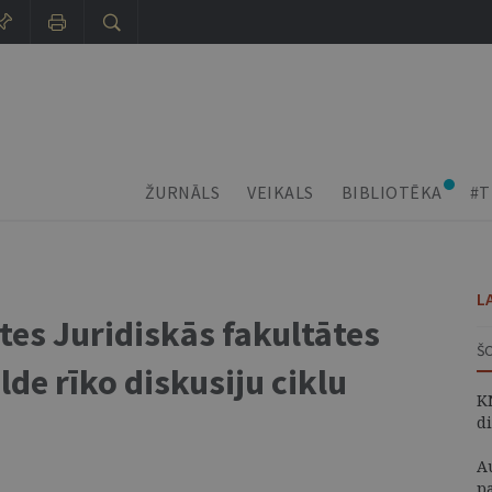
ŽURNĀLS
VEIKALS
BIBLIOTĒKA
#T
L
tes Juridiskās fakultātes
Š
de rīko diskusiju ciklu
K
d
A
p