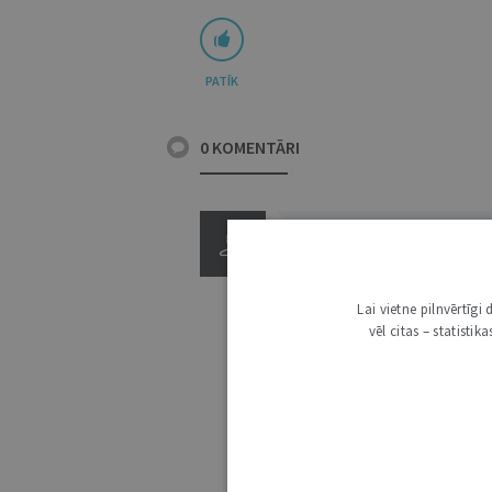
PATĪK
0 KOMENTĀRI
Lai vietne pilnvērtīg
vēl citas – statisti
3000
IE