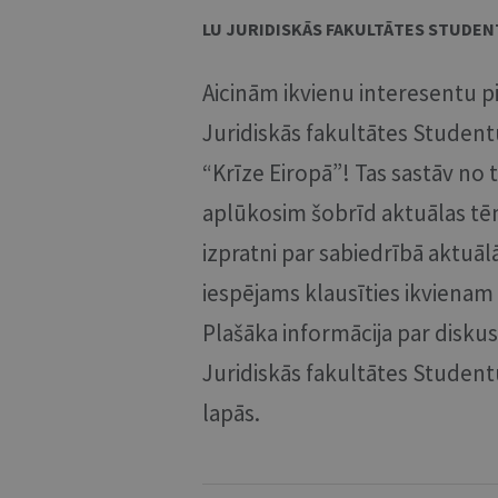
LU JURIDISKĀS FAKULTĀTES STUDE
Aicinām ikvienu interesentu pi
Juridiskās fakultātes Student
“Krīze Eiropā”! Tas sastāv no 
aplūkosim šobrīd aktuālas tēma
izpratni par sabiedrībā aktu
iespējams klausīties ikvienam
Plašāka informācija par diskusi
Juridiskās fakultātes Studen
lapās.