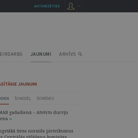
AUTORIZĒTIES
EIRDARBS
JAUNUMI
ARHĪVS
ASĪTĀKIE JAUNUMI
ODIEN
ŠONEDĒĻ
ŠOMĒNES
NAB gadadienā – Atvērto durvju
iena
ugstākā tiesa noraida pieteikumus
ar Centrālās vēlēšanu komisijas