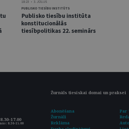
18:23 • 3. JŪLIJS
PUBLISKO TIESĪBU INSTITŪTS
ntu
Publisko tiesību institūta
konstitucionālās
ā
tiesībpolitikas 22. seminārs
Žurnāls tiesiskai domai un praksei
Abonēšana
Par 
Žurnāli
Reda
8.30–17.00
Reklāma
Aut
nās: 8.30–15.00
Darba sludinājumi
Liet