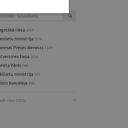
ESTĀŽU UN INSTITŪCIJU JAUNUMI
ugstākā tiesa
2655
eslietu ministrija
1896
aeimas Preses dienests
1629
atversmes tiesa
1026
rista Vārds
666
kšlietu ministrija
404
lsts kanceleja
400
dīt visu (283)