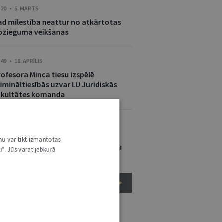
:20 • 5. MARTS
ad mīlestība neattur no atkārtotas
ozieguma veikšanas
:49 • 18. APRĪLIS
rofesora Minca tiesu izspēlē
imināltiesībās uzvar LU Juridiskās
akultātes komanda
:33 • 6. MAIJS
tudenti pasniedz Gada balvas un
nu var tikt izmantotas
tklāj profesora Bukovska auditoriju
i". Jūs varat jebkurā
VISI JAUNUMI