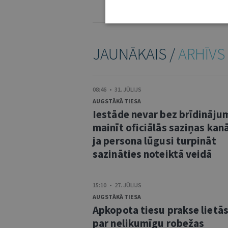
KOMENTĒŠANAS NOTEIKUMI
JAUNĀKAIS /
ARHĪVS
08:46 • 31. JŪLIJS
AUGSTĀKĀ TIESA
Iestāde nevar bez brīdināju
mainīt oficiālās saziņas kanā
ja persona lūgusi turpināt
sazināties noteiktā veidā
15:10 • 27. JŪLIJS
AUGSTĀKĀ TIESA
Apkopota tiesu prakse lietā
par nelikumīgu robežas