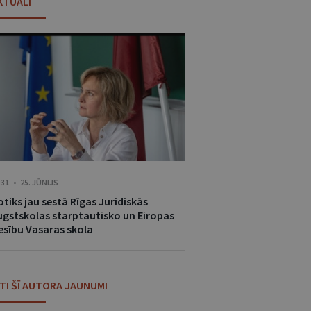
KTUĀLI
:31 • 25. JŪNIJS
tiks jau sestā Rīgas Juridiskās
ugstskolas starptautisko un Eiropas
iesību Vasaras skola
ITI ŠĪ AUTORA JAUNUMI