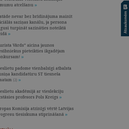
ēmumu atcelšanu
estāde nevar bez brīdinājuma mainīt
iciālās saziņas kanālu, ja persona
gusi turpināt sazināties noteiktā
eidā
urista Vārds” aicina jaunos
iesībniekus pieteikties ikgadējam
onkursam!
ieslietu padome vienbalsīgi atbalsta
usiņa kandidatūru ST tiesneša
matam
(2)
eslietu akadēmijā ar vieslekciju
zstāsies profesors Pols Kreigs
ropas Komisija atzinīgi vērtē Latvijas
rogresu tiesiskuma stiprināšanā