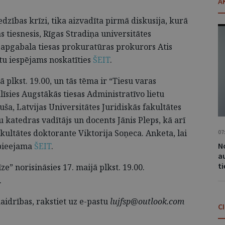
A
edzības krīzi, tika aizvadīta pirmā diskusija, kurā
s tiesnesis, Rīgas Stradiņa universitātes
 apgabala tiesas prokuratūras prokurors Atis
tu iespējams noskatīties
ŠEIT
.
ā plkst. 19.00, un tās tēma ir “Tiesu varas
līsies Augstākās tiesas Administratīvo lietu
a, Latvijas Universitātes Juridiskās fakultātes
u katedras vadītājs un docents Jānis Pleps, kā arī
akultātes doktorante Viktorija Soņeca. Anketa, lai
07
No
 pieejama
ŠEIT
.
a
t
e” norisināsies 17. maijā plkst. 19.00.
.
aidrības, rakstiet uz e-pastu
lujfsp@outlook.com
C