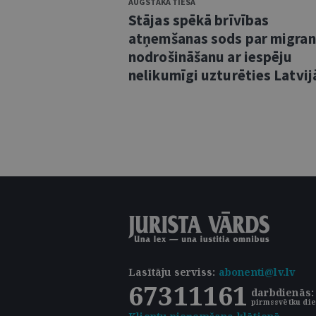
AUGSTĀKĀ TIESA
Stājas spēkā brīvības
atņemšanas sods par migra
nodrošināšanu ar iespēju
nelikumīgi uzturēties Latvij
Lasītāju serviss
:
abonenti@lv.lv
67311161
darbdienās: 
pirmssvētku die