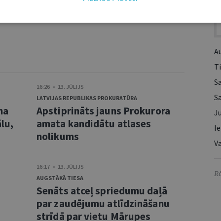
I
A
Ti
S
16:26 • 13. JŪLIJS
S
LATVIJAS REPUBLIKAS PROKURATŪRA
ma
Apstiprināts jauns Prokurora
Ju
lu,
amata kandidātu atlases
Ie
nolikums
Va
16:17 • 13. JŪLIJS
Rā
AUGSTĀKĀ TIESA
Senāts atceļ spriedumu daļā
s
par zaudējumu atlīdzināšanu
strīdā par vietu Mārupes