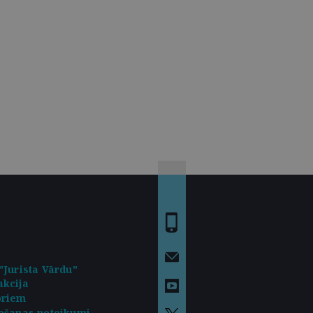
"Jurista Vārdu"
kcija
oriem
ošanas noteikumi