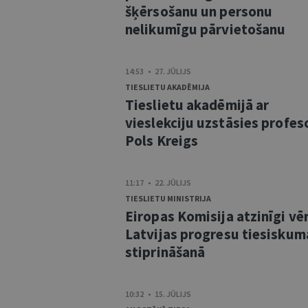
šķērsošanu un personu
nelikumīgu pārvietošanu
14:53 • 27. JŪLIJS
TIESLIETU AKADĒMIJA
Tieslietu akadēmijā ar
vieslekciju uzstāsies profes
Pols Kreigs
11:17 • 22. JŪLIJS
TIESLIETU MINISTRIJA
Eiropas Komisija atzinīgi vē
Latvijas progresu tiesiskum
stiprināšanā
10:32 • 15. JŪLIJS