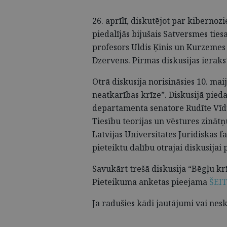
26. aprīlī, diskutējot par kibernozi
piedalījās bijušais Satversmes tiesa
profesors Uldis Ķinis un Kurzemes
Dzērvēns. Pirmās diskusijas ieraks
Otrā diskusija norisināsies 10. maij
neatkarības krīze”. Diskusijā pieda
departamenta senatore Rudīte Vīduš
Tiesību teorijas un vēstures zinātņ
Latvijas Universitātes Juridiskās f
pieteiktu dalību otrajai diskusijai
Savukārt trešā diskusija “Bēgļu krīz
Pieteikuma anketas pieejama
ŠEIT
Ja radušies kādi jautājumi vai nesk