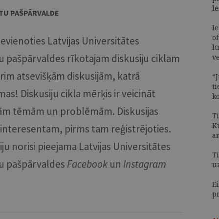
l
NTU PAŠPĀRVALDE
I
of
evienoties Latvijas Universitātes
lū
u pašpārvaldes rīkotajam diskusiju ciklam
v
trim atsevišķām diskusijām, katrā
“J
t
s! Diskusiju cikla mērķis ir veicināt
k
ālām tēmām un problēmām. Diskusijas
T
K
 interesentam, pirms tam reģistrējoties.
a
ju norisi pieejama Latvijas Universitātes
Ti
tu pašpārvaldes
Facebook
un
Instagram
u
Ei
p