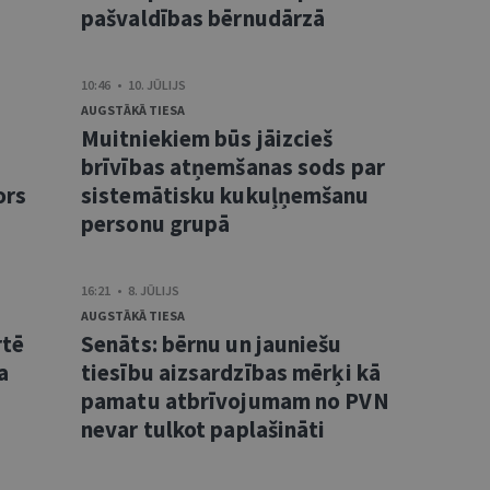
pašvaldības bērnudārzā
10:46 • 10. JŪLIJS
AUGSTĀKĀ TIESA
Muitniekiem būs jāizcieš
brīvības atņemšanas sods par
ors
sistemātisku kukuļņemšanu
personu grupā
16:21 • 8. JŪLIJS
AUGSTĀKĀ TIESA
rtē
Senāts: bērnu un jauniešu
a
tiesību aizsardzības mērķi kā
pamatu atbrīvojumam no PVN
nevar tulkot paplašināti