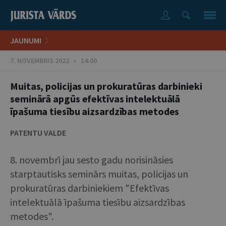
JAUNUMI
7. NOVEMBRIS 2022 • 14:00
Muitas, policijas un prokuratūras darbinieki
seminārā apgūs efektīvas intelektuālā
īpašuma tiesību aizsardzības metodes
PATENTU VALDE
8. novembrī jau sesto gadu norisināsies
starptautisks seminārs muitas, policijas un
prokuratūras darbiniekiem "Efektīvas
intelektuālā īpašuma tiesību aizsardzības
metodes".