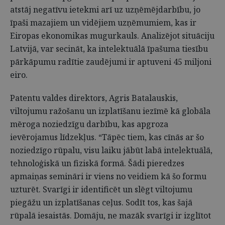
atstāj negatīvu ietekmi arī uz uzņēmējdarbību, jo
īpaši mazajiem un vidējiem uzņēmumiem, kas ir
Eiropas ekonomikas mugurkauls. Analizējot situāciju
Latvijā, var secināt, ka intelektuālā īpašuma tiesību
pārkāpumu radītie zaudējumi ir aptuveni 45 miljoni
eiro.
Patentu valdes direktors, Agris Batalauskis,
viltojumu ražošanu un izplatīšanu iezīmē kā globāla
mēroga noziedzīgu darbību, kas apgroza
ievērojamus līdzekļus. “Tāpēc tiem, kas cīnās ar šo
noziedzīgo rūpalu, visu laiku jābūt labā intelektuālā,
tehnoloģiskā un fiziskā formā. Šādi pieredzes
apmaiņas semināri ir viens no veidiem kā šo formu
uzturēt. Svarīgi ir identificēt un slēgt viltojumu
piegāžu un izplatīšanas ceļus. Sodīt tos, kas šajā
rūpalā iesaistās. Domāju, ne mazāk svarīgi ir izglītot