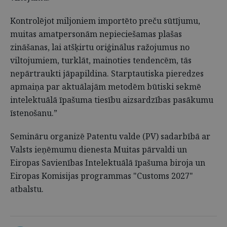
Kontrolējot miljoniem importēto preču sūtījumu,
muitas amatpersonām nepieciešamas plašas
zināšanas, lai atšķirtu oriģinālus ražojumus no
viltojumiem, turklāt, mainoties tendencēm, tās
nepārtraukti jāpapildina. Starptautiska pieredzes
apmaiņa par aktuālajām metodēm būtiski sekmē
intelektuālā īpašuma tiesību aizsardzības pasākumu
īstenošanu.”
Semināru organizē Patentu valde (PV) sadarbībā ar
Valsts ieņēmumu dienesta Muitas pārvaldi un
Eiropas Savienības Intelektuālā īpašuma biroja un
Eiropas Komisijas programmas "Customs 2027"
atbalstu.