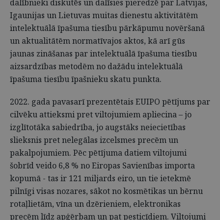
dalībnieki diskutēs un dalīsies pieredzē par Latvijas,
Igaunijas un Lietuvas muitas dienestu aktivitātēm
intelektuālā īpašuma tiesību pārkāpumu novēršanā
un aktualitātēm normatīvajos aktos, kā arī gūs
jaunas zināšanas par intelektuālā īpašuma tiesību
aizsardzības metodēm no dažādu intelektuālā
īpašuma tiesību īpašnieku skatu punkta.
2022. gada pavasarī prezentētais EUIPO pētījums par
cilvēku attieksmi pret viltojumiem apliecina – jo
izglītotāka sabiedrība, jo augstāks neiecietības
slieksnis pret nelegālas izcelsmes precēm un
pakalpojumiem. Pēc pētījuma datiem viltojumi
šobrīd veido 6,8 % no Eiropas Savienības importa
kopumā - tas ir 121 miljards eiro, un tie ietekmē
pilnīgi visas nozares, sākot no kosmētikas un bērnu
rotaļlietām, vīna un dzērieniem, elektronikas
precēm līdz apģērbam un pat pesticīdiem. Viltojumi