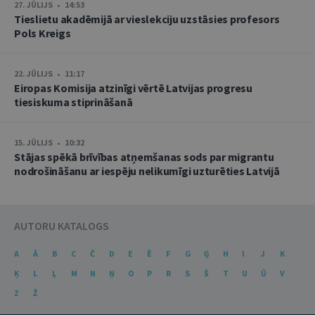
27. JŪLIJS • 14:53
Tieslietu akadēmijā ar vieslekciju uzstāsies profesors
Pols Kreigs
22. JŪLIJS • 11:17
Eiropas Komisija atzinīgi vērtē Latvijas progresu
tiesiskuma stiprināšanā
15. JŪLIJS • 10:32
Stājas spēkā brīvības atņemšanas sods par migrantu
nodrošināšanu ar iespēju nelikumīgi uzturēties Latvijā
AUTORU KATALOGS
A
Ā
B
C
Č
D
E
Ē
F
G
Ģ
H
I
J
K
Ķ
L
Ļ
M
N
Ņ
O
P
R
S
Š
T
U
Ū
V
Z
Ž