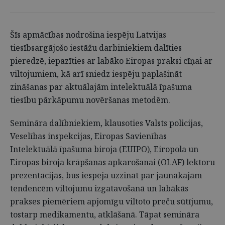
Šīs apmācības nodrošina iespēju Latvijas
tiesībsargājošo iestāžu darbiniekiem dalīties
pieredzē, iepazīties ar labāko Eiropas praksi cīņai ar
viltojumiem, kā arī sniedz iespēju paplašināt
zināšanas par aktuālajām intelektuālā īpašuma
tiesību pārkāpumu novēršanas metodēm.
Semināra dalībniekiem, klausoties Valsts policijas,
Veselības inspekcijas, Eiropas Savienības
Intelektuālā īpašuma biroja (EUIPO), Eiropola un
Eiropas biroja krāpšanas apkarošanai (OLAF) lektoru
prezentācijās, būs iespēja uzzināt par jaunākajām
tendencēm viltojumu izgatavošanā un labākās
prakses piemēriem apjomīgu viltoto preču sūtījumu,
tostarp medikamentu, atklāšanā. Tāpat semināra