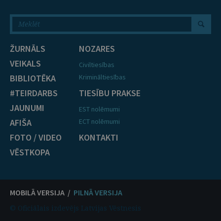
ŽURNĀLS
NOZARES
VEIKALS
Civiltiesības
BIBLIOTĒKA
Krimināltiesības
#TEIRDARBS
TIESĪBU PRAKSE
JAUNUMI
EST nolēmumi
AFIŠA
ECT nolēmumi
FOTO / VIDEO
KONTAKTI
VĒSTKOPA
MOBILĀ VERSIJA /
PILNĀ VERSIJA
© Oficiālais izdevējs Latvijas Vēstnesis