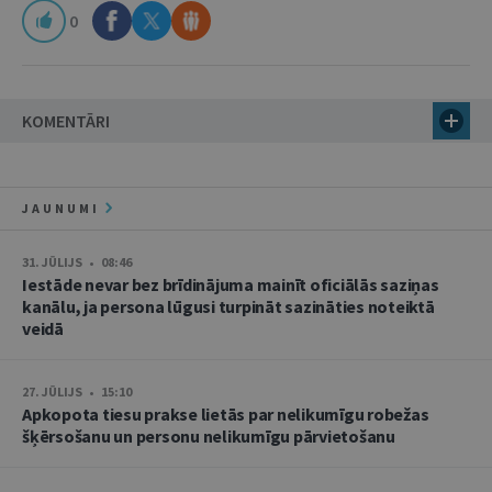
0
KOMENTĀRI
JAUNUMI
31. JŪLIJS • 08:46
Iestāde nevar bez brīdinājuma mainīt oficiālās saziņas
kanālu, ja persona lūgusi turpināt sazināties noteiktā
veidā
27. JŪLIJS • 15:10
Apkopota tiesu prakse lietās par nelikumīgu robežas
šķērsošanu un personu nelikumīgu pārvietošanu