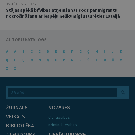
15. JŪLIJS • 10:32
Stājas spēkā brīvības atņemšanas sods par migrantu
nodrošināšanu ar iespēju nelikumīgi uzturēties Latvijā
AUTORU KATALOGS
A
Ā
B
C
Č
D
E
Ē
F
G
Ģ
H
I
J
K
Ķ
L
Ļ
M
N
Ņ
O
P
R
S
Š
T
U
Ū
V
Z
Ž
ŽURNĀLS
NOZARES
VEIKALS
Civiltiesības
BIBLIOTĒKA
Krimināltiesības
#TEIRDARBS
TIESĪBU PRAKSE