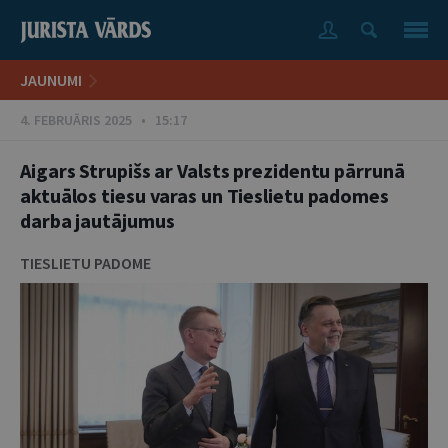
JAUNUMI
4. FEBRUĀRIS 2025 • 15:17
Aigars Strupišs ar Valsts prezidentu pārrunā
aktuālos tiesu varas un Tieslietu padomes
darba jautājumus
TIESLIETU PADOME