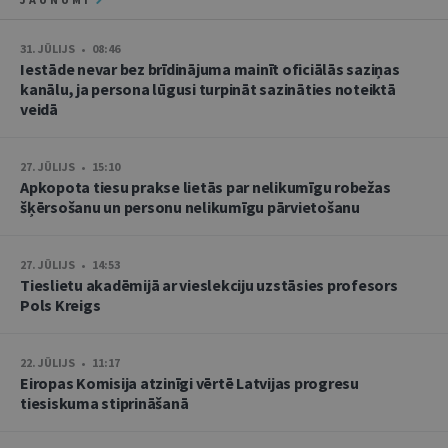
31. JŪLIJS • 08:46
Iestāde nevar bez brīdinājuma mainīt oficiālās saziņas
kanālu, ja persona lūgusi turpināt sazināties noteiktā
veidā
27. JŪLIJS • 15:10
Apkopota tiesu prakse lietās par nelikumīgu robežas
šķērsošanu un personu nelikumīgu pārvietošanu
27. JŪLIJS • 14:53
Tieslietu akadēmijā ar vieslekciju uzstāsies profesors
Pols Kreigs
22. JŪLIJS • 11:17
Eiropas Komisija atzinīgi vērtē Latvijas progresu
tiesiskuma stiprināšanā