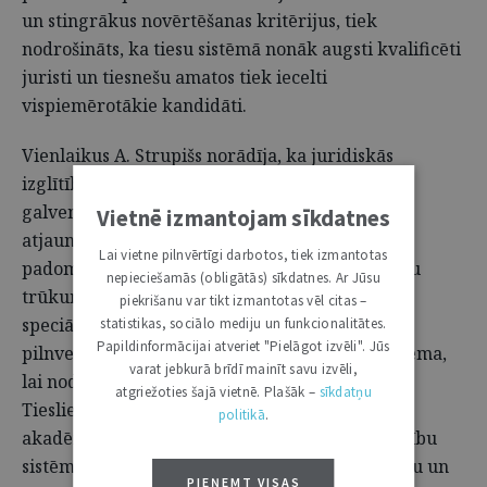
un stingrākus novērtēšanas kritērijus, tiek
nodrošināts, ka tiesu sistēmā nonāk augsti kvalificēti
juristi un tiesnešu amatos tiek iecelti
vispiemērotākie kandidāti.
Vienlaikus A. Strupišs norādīja, ka juridiskās
izglītības problēmas joprojām ir viens no
galvenajiem faktoriem, kas kavē cilvēkresursu
Vietnē izmantojam sīkdatnes
atjaunošanos tiesu sistēmā. Arī šogad Tieslietu
Lai vietne pilnvērtīgi darbotos, tiek izmantotas
padome plāno risināt jautājumu par darbinieku
nepieciešamās (obligātās) sīkdatnes. Ar Jūsu
trūkumu tiesu sistēmā, cerot piesaistīt jaunus
piekrišanu var tikt izmantotas vēl citas –
speciālistus ar juridisko kvalifikāciju. Tiks
statistikas, sociālo mediju un funkcionalitātes.
Papildinformācijai atveriet "Pielāgot izvēli". Jūs
pilnveidoti amatu standarti un atalgojuma sistēma,
varat jebkurā brīdī mainīt savu izvēli,
lai nodrošinātu pievilcīgu darba vidi. Turklāt
atgriežoties šajā vietnē. Plašāk –
sīkdatņu
Tieslietu padome plāno stiprināt Tieslietu
politikā
.
akadēmijas lomu ilgtspējīgas un efektīvas mācību
sistēmas īstenošanā, nodrošinot kvalitatīvu tiesu un
PIEŅEMT VISAS