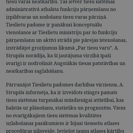
tiesu varas neatkarību. Tas ietver tiesu sistēmas
administratīvā atbalsta funkciju pārņemšanu no
izpildvaras un nodošanu tiesu varas pārziņā.
Tieslietu padome ir panākusi konceptuālu
vienošanos ar Tieslietu ministriju par šo funkciju
pārņemšanu un aktīvi strādā pie pārejas īstenošanas,
izstrādājot grozījumus likumā „Par tiesu varu”. A.
Strupišs norādīja, ka šī jautājuma virzībā īpaši
svarīgi ir nodrošināt Augstākās tiesas patstāvības un
neatkarības saglabāšanu.
Pārrunājot Tieslietu padomes darbības virzienus, A.
Strupišs informēja, ka ir izveidots stingrs pamats
tiesu sistēmas turpmākai mūsdienīgai attīstībai, kas
balstās uz plānošanu, statistiku un prognozēm. Viens
no svarīgākajiem tiesu sistēmas kvalitātes
uzlabošanas pasākumiem ir bijusi tiesnešu atlases
procedūras pilnveide. Ieviešot jaunu atlases kārtību