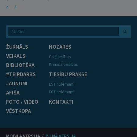
Z
Ž
ŽURNĀLS
NOZARES
VEIKALS
Civiltiesības
BIBLIOTĒKA
Krimināltiesības
#TEIRDARBS
TIESĪBU PRAKSE
JAUNUMI
EST nolēmumi
AFIŠA
ECT nolēmumi
FOTO / VIDEO
KONTAKTI
VĒSTKOPA
MOBILĀ VERSIJA /
PILNĀ VERSIJA