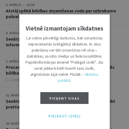
8. APRĪLIS • 10:39
Atstāj spēkā brīvības atņemšanas sodu par uzbrukumu
pašvaldības policistiem
Vietnē izmantojam sīkdatnes
8. APRĪLIS • 10:11
Lai vietne pilnvērtīgi darbotos, tiek izmantotas
Senāts liek no jauna vērtēt KNAB atteikumu sniegt
informāciju zvērinātai advokātei
nepieciešamās (obligātās) sīkdatnes. Ar Jūsu
piekrišanu var tikt izmantotas vēl citas –
statistikas, sociālo mediju un funkcionalitātes.
1. APRĪLIS • 10:39
Papildinformācijai atveriet "Pielāgot izvēli". Jūs
Procesuālā termiņa nokavēšanas apstākļi jāvērtē pēc
varat jebkurā brīdī mainīt savu izvēli,
būtības, nevis tikai jākonstatē fakts
atgriežoties šajā vietnē. Plašāk –
sīkdatņu
1 KOMENTĀRI
politikā
.
31. MARTS • 10:48
PIEŅEMT VISAS
Senāts atstāj spēkā spriedumu par pienākumu aizvākt
prettiesiski uzglabātus atkritumus
PIELĀGOT IZVĒLI
30. MARTS • 13:38