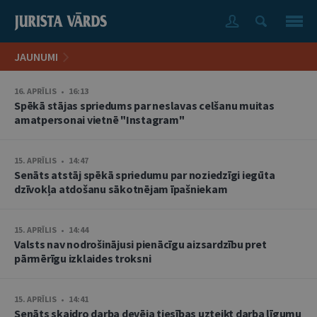
JAUNUMI
16. APRĪLIS • 16:13
Spēkā stājas spriedums par neslavas celšanu muitas
amatpersonai vietnē "Instagram"
15. APRĪLIS • 14:47
Senāts atstāj spēkā spriedumu par noziedzīgi iegūta
dzīvokļa atdošanu sākotnējam īpašniekam
15. APRĪLIS • 14:44
Valsts nav nodrošinājusi pienācīgu aizsardzību pret
pārmērīgu izklaides troksni
15. APRĪLIS • 14:41
Senāts skaidro darba devēja tiesības uzteikt darba līgumu