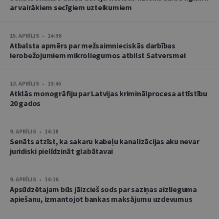
ar vairākiem secīgiem uzteikumiem
15. APRĪLIS • 14:36
Atbalsta apmērs par mežsaimnieciskās darbības
ierobežojumiem mikroliegumos atbilst Satversmei
13. APRĪLIS • 13:45
Atklās monogrāfiju par Latvijas kriminālprocesa attīstību
20 gados
9. APRĪLIS • 14:18
Senāts atzīst, ka sakaru kabeļu kanalizācijas aku nevar
juridiski pielīdzināt glabātavai
9. APRĪLIS • 14:16
Apsūdzētajam būs jāizcieš sods par saziņas aizlieguma
apiešanu, izmantojot bankas maksājumu uzdevumus