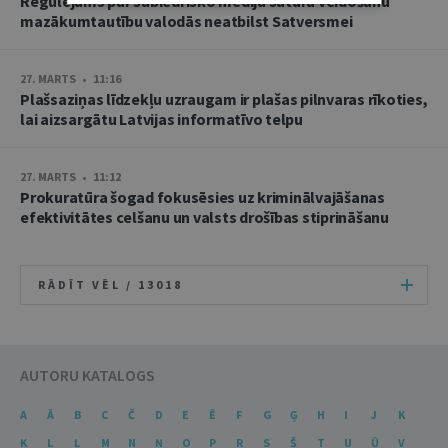
Regulējums par sabiedrisko mediju satura veidošanu
mazākumtautību valodās neatbilst Satversmei
27. MARTS • 11:16
Plašsaziņas līdzekļu uzraugam ir plašas pilnvaras rīkoties,
lai aizsargātu Latvijas informatīvo telpu
27. MARTS • 11:12
Prokuratūra šogad fokusēsies uz kriminālvajāšanas
efektivitātes celšanu un valsts drošības stiprināšanu
RĀDĪT VĒL /
13018
AUTORU KATALOGS
A
Ā
B
C
Č
D
E
Ē
F
G
Ģ
H
I
J
K
Ķ
L
Ļ
M
N
Ņ
O
P
R
S
Š
T
U
Ū
V