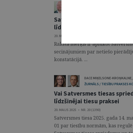
DAINIS VĒBERS
ŽURNĀLS / TIESĪBU PRAKSES KOMENTĀR
Satversmes tiesa un Senāts 
līdzekļu noziedzīgas izcelsm
20. MAIJS 2025 • NR. 20 (1390)
Raksta mērķis ir aplūkot Satversm
secinājumiem par netiešo pierādīj
konstatācijā. ...
DACE MIĶELSONE-KROŅKALNE
,
ŽURNĀLS / TIESĪBU PRAKSES 
Vai Satversmes tiesas spried
līdzšinējai tiesu praksei
20. MAIJS 2025 • NR. 20 (1390)
Satversmes tiesa 2025. gada 14. ma
01 par tiesību normām, kas regulē