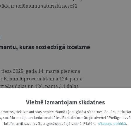
n kāda ir nolēmumu saturiski nesošā
I
 mantu, kuras noziedzīgā izcelsme
s tiesa 2025. gada 14. martā pieņēma
ar Kriminālprocesa likuma 124. panta
 trešās daļas un 126. panta 3.1 daļas
tversmes 92. panta pirmajam un otrajam
ums lietās, kuras tiesa pēdējos gados
Vietnē izmantojam sīkdatnes
 par likuma normām, kas regulē
i darbotos, tiek izmantotas nepieciešamās (obligātās) sīkdatnes. Ar Jūsu piekriša
kas, sociālo mediju un funkcionalitātes. Papildinformācijai atveriet "Pielāgot izvēl
brīdī mainīt savu izvēli, atgriežoties šajā vietnē. Plašāk –
sīkdatņu politikā
.