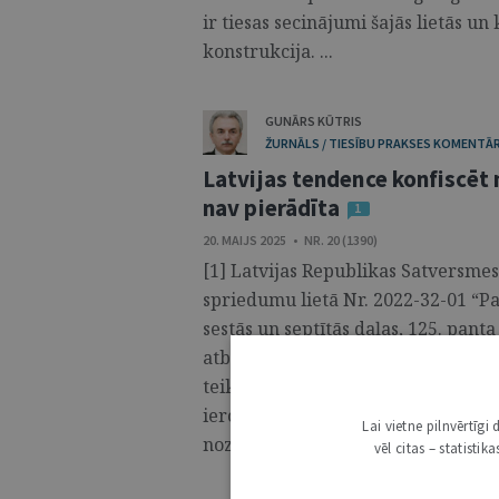
ir tiesas secinājumi šajās lietās u
konstrukcija. ...
GUNĀRS KŪTRIS
ŽURNĀLS / TIESĪBU PRAKSES KOMENTĀR
Latvijas tendence konfiscēt
nav pierādīta
1
20. MAIJS 2025 • NR. 20 (1390)
[1] Latvijas Republikas Satversme
spriedumu lietā Nr. 2022-32-01 “P
sestās un septītās daļas, 125. panta
atbilstību Latvijas Republikas Sa
teikumam”. Tas ir kārtējais spried
ierosina saistībā ar pieteikumiem
Lai vietne pilnvērtīg
noziedzīgi ...
vēl citas – statisti