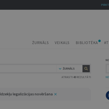
PIRKT
ŽURNĀLS
VEIKALS
BIBLIOTĒKA
#T
N
ŽURNĀLS
ATRASTI
43
REZULTĀTI
NE
līdzekļu legalizācijas novēršana