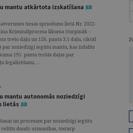
tu mantu atkārtota izskatīšana
3
Satversmes tiesas spriedums lietā Nr. 2022-
tzina Kriminālprocesa likuma (turpmāk –
ta trešo daļu un 126. panta 3.1 daļu, ciktāl
Ž
 par noziedzīgi iegūtu mantu, kas izdalīts
kuma 195. panta trešās daļas par
 legalizēšanu, ...
O
ūtu mantu autonomās noziedzīgi
 lietās
3
ēšanai un procesam par noziedzīgi iegūtu
s veltīts daudz uzmanības, tostarp