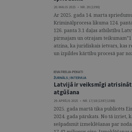
20. MAIJS 2025 • NR. 20 (1390)
Ar 2025. gada 14. marta spriedumu 
Kriminālprocesa likuma 124. panta 
126. panta 3.1 daļas atbilstību Lat
pirmajam un otrajam teikumam”1 
atzina, ka juridiskais ietvars, ka
un izpildes kārtību procesā par nozi
IEVA FREIJA-PEKATI
ŽURNĀLS / INTERVIJA
Latvijā ir veiksmīgi atrisinā
atgūšana
29. APRĪLIS 2025 • NR. 17/18 (1387/1388)
2025. gada martā tika publicēts E
2024. gada pārskats. No tā izriet, k
sešpadsmit izmeklēšanas par nodar
17,42 miljonus eiro. Izmeklēšanas s