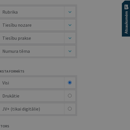
Rubrika
Tiesību nozare
Tiesību prakse
Numura tēma
KSTA FORMĀTS
Visi
Drukātie
JV+ (tikai digitālie)
UTORS