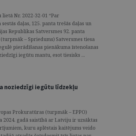
lietā Nr. 2022-32-01 “Par
sestās daļas, 125. panta trešās daļas un
vijas Republikas Satversmes 92. panta
(turpmāk – Spriedums) Satversmes tiesa
s regulē pierādīšanas pienākuma īstenošanas
edzīgi iegūtu mantu, esot tiesisks ...
ta noziedzīgi iegūtu līdzekļu
iropas Prokuratūras (turpmāk – EPPO)
a 2024. gadā saistībā ar Latviju ir uzsāktas
ījumiem, kuru aplēstais kaitējums veido
tadijā atradās četrdesmit trīs lietas par