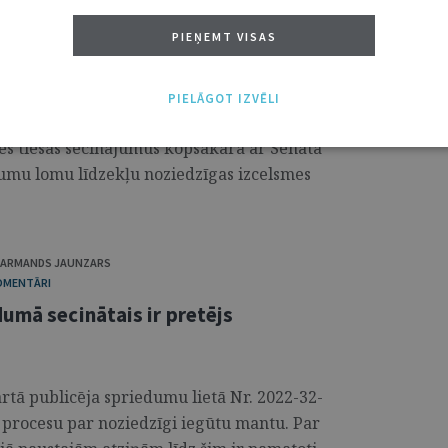
I
PIEŅEMT VISAS
uzsver netiešo pierādījumu lomu
es pierādīšanā
PIELĀGOT IZVĒLI
es tiesas secinājumus kopsakarā ar Senāta
umu lomu līdzekļu noziedzīgas izcelsmes
ARMANDS JAUNZARS
KOMENTĀRI
umā secinātais ir pretējs
rtā publicēja spriedumu lietā Nr. 2022-32-
 procesu par noziedzīgi iegūtu mantu. Par