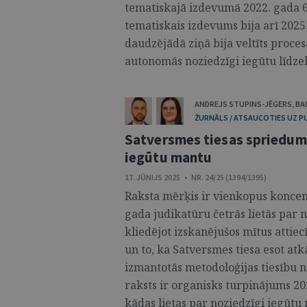
tematiskajā izdevumā 2022. gada 6
tematiskais izdevums bija arī 2025.
daudzējādā ziņā bija veltīts proc
autonomās noziedzīgi iegūtu līdzekļ
ANDREJS STUPINS-JĒGERS
,
BA
ŽURNĀLS / ATSAUCOTIES UZ P
Satversmes tiesas spriedumu
iegūtu mantu
17. JŪNIJS 2025 • NR. 24/25 (1394/1395)
Raksta mērķis ir vienkopus koncent
gada judikatūru četrās lietās par 
kliedējot izskanējušos mītus attie
un to, ka Satversmes tiesa esot at
izmantotās metodoloģijas tiesību 
raksts ir organisks turpinājums 20
kādas lietas par noziedzīgi iegūtu 