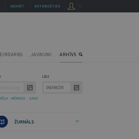
ABONĒT
AUTORIZĒTIES
EIRDARBS
JAUNUMI
ARHĪVS
O
LĪDZ
DĒĻA
/
MĒNESIS
/
GADS
ŽURNĀLS