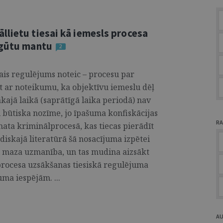
llietu tiesai kā iemesls procesa
egūtu mantu
2
kais regulējums noteic – procesu par
t ar noteikumu, ka objektīvu iemeslu dēļ
kajā laikā (saprātīgā laika periodā) nav
i būtiska nozīme, jo īpašuma konfiskācijas
RA
ata kriminālprocesā, kas tiecas pierādīt
diskajā literatūrā šā nosacījuma izpētei
i maza uzmanība, un tas mudina aizsākt
procesa uzsākšanas tiesiskā regulējuma
ma iespējām. ...
A