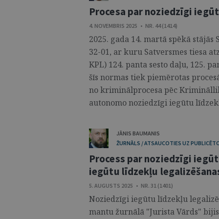
Procesa par noziedzīgi iegū
4. NOVEMBRIS 2025 • NR. 44 (1414)
2025. gada 14. martā spēkā stājās 
32-01, ar kuru Satversmes tiesa a
KPL) 124. panta sesto daļu, 125. pan
šīs normas tiek piemērotas procesā
no kriminālprocesa pēc Kriminālli
autonomo noziedzīgi iegūtu līdzekļu
JĀNIS BAUMANIS
ŽURNĀLS / ATSAUCOTIES UZ PUBLICĒT
Process par noziedzīgi ieg
iegūtu līdzekļu legalizēšanas
5. AUGUSTS 2025 • NR. 31 (1401)
Noziedzīgi iegūtu līdzekļu legaliz
mantu žurnālā "Jurista Vārds" biji