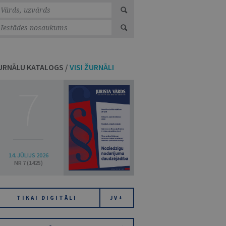
URNĀLU KATALOGS /
VISI ŽURNĀLI
7
14. JŪLIJS 2026
NR 7 (1425)
TIKAI DIGITĀLI
JV+