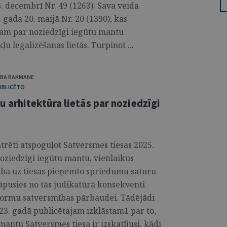
. decembrī Nr. 49 (1263). Sava veida
 gada 20. maijā Nr. 20 (1390), kas
esam par noziedzīgi iegūtu mantu
u legalizēšanas lietās. Turpinot ...
IBA BAKMANE
UBLICĒTO
 arhitektūra lietās par noziedzīgi
rēti atspoguļot Satversmes tiesas 2025.
noziedzīgi iegūtu mantu, vienlaikus
cībā uz tiesas pieņemto spriedumu saturu
kāpusies no tās judikatūrā konsekventi
normu satversmības pārbaudei. Tādējādi
23. gadā publicētajam izklāstam1 par to,
mantu Satversmes tiesa ir izskatījusi, kādi