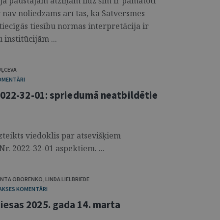
jā paustajām atziņām līdz šim ir pamatoti
r nav noliedzams arī tas, ka Satversmes
tiecīgās tiesību normas interpretācija ir
institūcijām ...
UĻCEVA
KOMENTĀRI
2022-32-01: spriedumā neatbildētie
zteikts viedoklis par atsevišķiem
Nr. 2022-32-01 aspektiem. ...
ANTA OBORENKO
,
LINDA LIELBRIEDE
RAKSES KOMENTĀRI
esas 2025. gada 14. marta