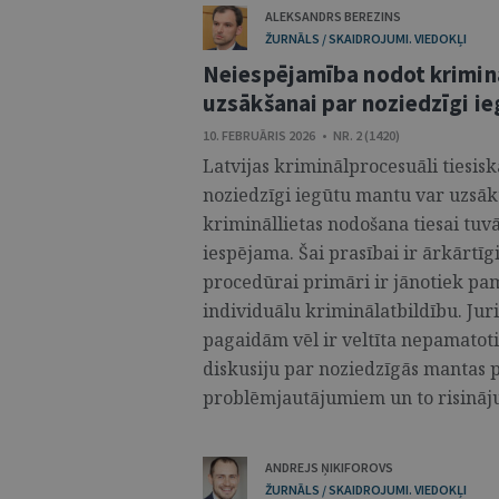
ALEKSANDRS BEREZINS
ŽURNĀLS / SKAIDROJUMI. VIEDOKĻI
Neiespējamība nodot kriminā
uzsākšanai par noziedzīgi i
10. FEBRUĀRIS 2026 • NR. 2 (1420)
Latvijas kriminālprocesuāli tiesis
noziedzīgi iegūtu mantu var uzsāk
krimināllietas nodošana tiesai tuvā
iespējama. Šai prasībai ir ārkārtīg
procedūrai primāri ir jānotiek pam
individuālu kriminālatbildību. Juri
pagaidām vēl ir veltīta nepamatot
diskusiju par noziedzīgās mantas 
problēmjautājumiem un to risināju
ANDREJS ŅIKIFOROVS
ŽURNĀLS / SKAIDROJUMI. VIEDOKĻI