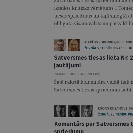
Satversmes tiesas spriedumu un ta
izteikts kritisks vērtējums.1 Tomē
tiesas spriedums un tajā sniegtā at
obligāta visām valsts un pašvaldību 
ALFRĒDS VOROŅKO
,
INESE NIK
ŽURNĀLS / TIESĪBU PRAKSES 
Satversmes tiesas lieta Nr. 
jautājumi
20. MAIJS 2025 • NR. 20 (1390)
Šajā rakstā komentāra veidā tiek i
Satversmes tiesas sprieduma lietā 
EGONS RUSANOVS
,
S
ŽURNĀLS / TIESĪBU P
Komentārs par Satversmes ti
spriedumu