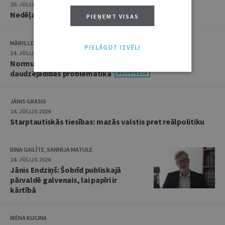
20. JŪLIJS 2026 • 16:05
Nedēļas notikumu apskats: 13.–17. jūlijs
PIEŅEMT VISAS
MĀRIS LEJA
PIELĀGOT IZVĒLI
14. JŪLIJS 2026
Normu konkurences un noziedzīgu nodarījumu
daudzējādības problemātika
JĀNIS GRASIS
14. JŪLIJS 2026
Starptautiskās tiesības: mazās valstis pret reālpolitiku
DINA GAILĪTE, SANNIJA MATULE
14. JŪLIJS 2026
Jānis Endziņš: Šobrīd publiskajā
pārvaldē galvenais, lai papīri ir
kārtībā
IRĒNA KUCINA