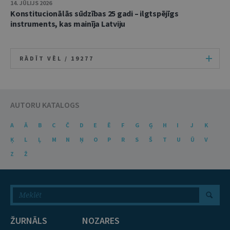
14. JŪLIJS 2026
Konstitucionālās sūdzības 25 gadi – ilgtspējīgs
instruments, kas mainīja Latviju
RĀDĪT VĒL /
19277
AUTORU KATALOGS
A
Ā
B
C
Č
D
E
Ē
F
G
Ģ
H
I
J
K
Ķ
L
Ļ
M
N
Ņ
O
P
R
S
Š
T
U
Ū
V
Z
Ž
ŽURNĀLS
NOZARES