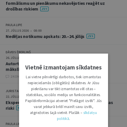
formālismu un pienākumu nekavējoties reaģēt uz
drošības riskiem
PAULA LIPE
27. JŪLIJS 2026 • 08:00
Nedēļas notikumu apskats: 20.–24. jūlijs
DĀVIDS ĒBERLIŅŠ
26. JŪLIJS 2026 • 08:00
Autortiesību subjekta un objekta juridiskie aspekti
Vietnē izmantojam sīkdatnes
mākslīgā intelekta kontekstā
2 KOMENTĀRI
Lai vietne pilnvērtīgi darbotos, tiek izmantotas
nepieciešamās (obligātās) sīkdatnes. Ar Jūsu
piekrišanu var tikt izmantotas vēl citas –
JURISTA VĀRDS
statistikas, sociālo mediju un funkcionalitātes.
22. JŪLIJS 2026 • 14:00
Papildinformācijai atveriet "Pielāgot izvēli". Jūs
Ekspertu saruna jūlijā: krimināltiesības un būvniecības
varat jebkurā brīdī mainīt savu izvēli,
riski
atgriežoties šajā vietnē. Plašāk –
sīkdatņu
politikā
.
PAULA LIPE