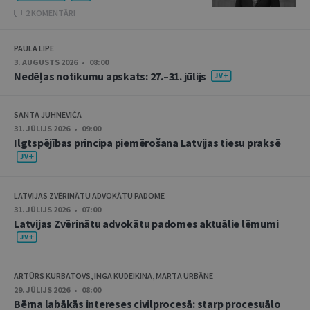
2 KOMENTĀRI
PAULA LIPE
3. AUGUSTS 2026 • 08:00
Nedēļas notikumu apskats: 27.–31. jūlijs
SANTA JUHNEVIČA
31. JŪLIJS 2026 • 09:00
Ilgtspējības principa piemērošana Latvijas tiesu praksē
LATVIJAS ZVĒRINĀTU ADVOKĀTU PADOME
31. JŪLIJS 2026 • 07:00
Latvijas Zvērinātu advokātu padomes aktuālie lēmumi
ARTŪRS KURBATOVS, INGA KUDEIKINA, MARTA URBĀNE
29. JŪLIJS 2026 • 08:00
Bērna labākās intereses civilprocesā: starp procesuālo