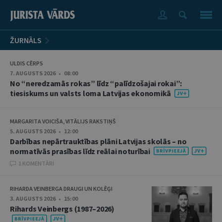
ŽURNĀLS
ULDIS CĒRPS
7. AUGUSTS 2026 • 08:00
No “neredzamās rokas” līdz “palīdzošajai rokai”:
tiesiskums un valsts loma Latvijas ekonomikā
MARGARITA VOICIŠA, VITĀLIJS RAKSTIŅŠ
5. AUGUSTS 2026 • 12:00
Darbības nepārtrauktības plāni Latvijas skolās – no
normatīvās prasības līdz reālai noturībai
1 KOMENTĀRI
RIHARDA VEINBERGA DRAUGI UN KOLĒĢI
3. AUGUSTS 2026 • 15:00
Rihards Veinbergs (1987–2026)