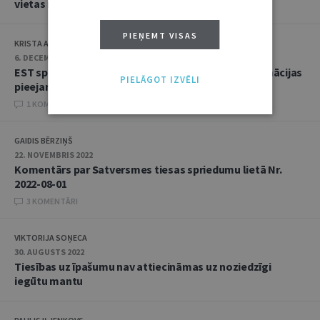
vietas mūriem
PIEŅEMT VISAS
KRISTA ASMUSA
6. DECEMBRIS 2022
EST sper soli atpakaļ patieso labuma guvēju informācijas
PIELĀGOT IZVĒLI
pieejamībā
1 KOMENTĀRI
GAIDIS BĒRZIŅŠ
22. NOVEMBRIS 2022
Komentārs par Satversmes tiesas spriedumu lietā Nr.
2022-08-01
3 KOMENTĀRI
VIKTORIJA SOŅECA
30. AUGUSTS 2022
Tiesības uz īpašumu nav attiecināmas uz noziedzīgi
iegūtu mantu