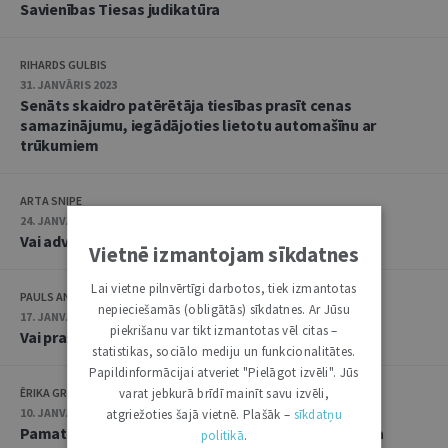
Savienības Tiesas judikatūra
RIHARDS GULBIS
31. JANVĀRIS 2023
Senāts skaidro patērētāja tiesības prasīt cenas
samazinājumu, iegādājoties lietotu automašīnu ar
trūkumiem
ARTA SNIPE
24. JANVĀRIS 2023
Vai advokāts drīkst pielīgt stundas likmi
Vietnē izmantojam sīkdatnes
Lai vietne pilnvērtīgi darbotos, tiek izmantotas
PAULS ANČS
nepieciešamās (obligātās) sīkdatnes. Ar Jūsu
17. JANVĀRIS 2023
piekrišanu var tikt izmantotas vēl citas –
Vai prasījumu cesijai turpmāk jāsaņem licence
statistikas, sociālo mediju un funkcionalitātes.
Papildinformācijai atveriet "Pielāgot izvēli". Jūs
ĒRIKA GRIBONIKA
varat jebkurā brīdī mainīt savu izvēli,
10. JANVĀRIS 2023
atgriežoties šajā vietnē. Plašāk –
sīkdatņu
Pamattiesības un to aizsardzība abpus ieslodzījuma
politikā
.