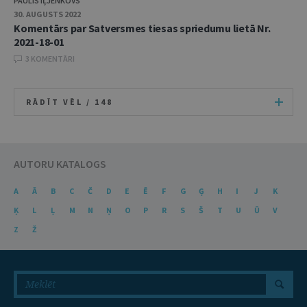
PAULIS IĻJENKOVS
30. AUGUSTS 2022
Komentārs par Satversmes tiesas spriedumu lietā Nr.
2021-18-01
3 KOMENTĀRI
RĀDĪT VĒL /
148
AUTORU KATALOGS
A
Ā
B
C
Č
D
E
Ē
F
G
Ģ
H
I
J
K
Ķ
L
Ļ
M
N
Ņ
O
P
R
S
Š
T
U
Ū
V
Z
Ž