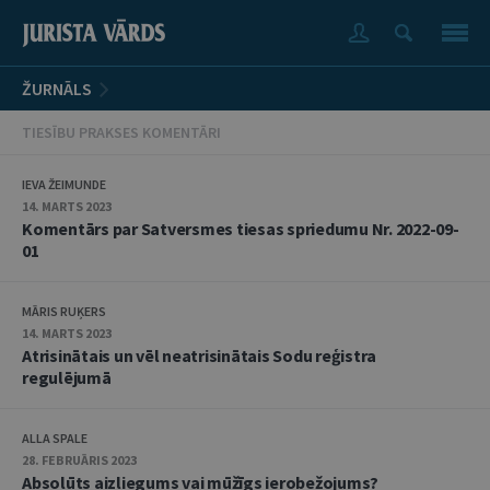
ŽURNĀLS
TIESĪBU PRAKSES KOMENTĀRI
IEVA ŽEIMUNDE
14. MARTS 2023
Komentārs par Satversmes tiesas spriedumu Nr. 2022-09-
01
MĀRIS RUĶERS
14. MARTS 2023
Atrisinātais un vēl neatrisinātais Sodu reģistra
regulējumā
ALLA SPALE
28. FEBRUĀRIS 2023
Absolūts aizliegums vai mūžīgs ierobežojums?