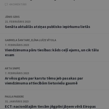
4 KOMENTĀRI
JĀNIS GEKS
21. FEBRUĀRIS 2023
Senāta aktuālās atziņas publisko iepirkumu lietās
GABRIELA ŠANTARE, ELĪNA LUĪZE VĪTOLA
7. FEBRUĀRIS 2023
Viendzimuma pāru tiesības: kāds ceļš ejams, un cik tālu
esam
ARTA SNIPE
7. FEBRUĀRIS 2023
Ar vēsu galvu par karstu tēmu jeb pasakas par
viendzimuma attiecībām lietuviešu gaumē
PAULA PAIDERE
31. JANVĀRIS 2023
ECT: nacionālajām tiesām jēgpilni jāņem vērā Eiropas