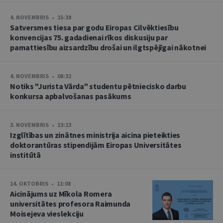
4. NOVEMBRIS • 15:38
Satversmes tiesa par godu Eiropas Cilvēktiesību
konvencijas 75. gadadienai rīkos diskusiju par
pamattiesību aizsardzību drošai un ilgtspējīgai nākotnei
4. NOVEMBRIS • 08:32
Notiks "Jurista Vārda" studentu pētniecisko darbu
konkursa apbalvošanas pasākums
3. NOVEMBRIS • 13:13
Izglītības un zinātnes ministrija aicina pieteikties
doktorantūras stipendijām Eiropas Universitātes
institūtā
14. OKTOBRIS • 11:08
Aicinājums uz Mīkola Romera
universitātes profesora Raimunda
Moisejeva vieslekciju