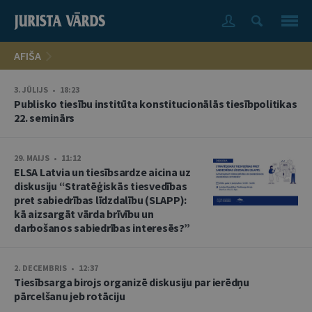
AFIŠA
3. JŪLIJS • 18:23
Publisko tiesību institūta konstitucionālās tiesībpolitikas
22. seminārs
29. MAIJS • 11:12
ELSA Latvia un tiesībsardze aicina uz
diskusiju “Stratēģiskās tiesvedības
pret sabiedrības līdzdalību (SLAPP):
kā aizsargāt vārda brīvību un
darbošanos sabiedrības interesēs?”
2. DECEMBRIS • 12:37
Tiesībsarga birojs organizē diskusiju par ierēdņu
pārcelšanu jeb rotāciju