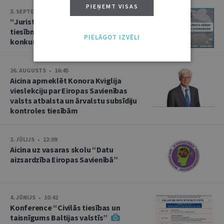
PIEŅEMT VISAS
3. SEPTEMBRIS • 16:01
“Jurista Vārds” aicina jaunos
tiesībniekus pieteikties ikgadējam
PIELĀGOT IZVĒLI
konkursam!
26. AUGUSTS • 16:45
Aicina apmeklēt Konora Kviglija
vieslekciju par Eiropas Savienības
valsts atbalsta un ārvalstu subsīdiju
kontroles tiesībām
2. JŪLIJS • 12:09
Aicina uz vasaras skolu “Datu
aizsardzība Eiropas Savienībā”
4. JŪNIJS • 10:42
Konference “Civilās tiesības un
taisnīgums Baltijas valstīs”