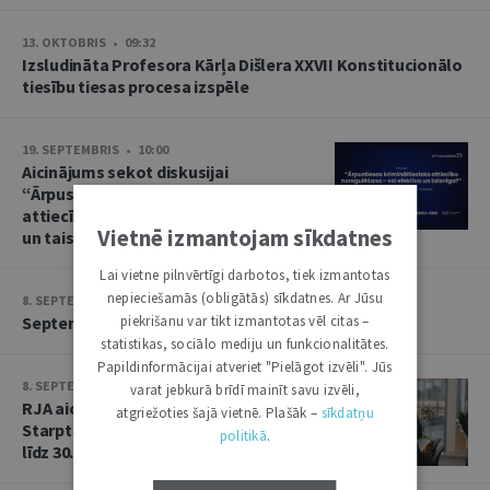
13. OKTOBRIS • 09:32
Izsludināta Profesora Kārļa Dišlera XXVII Konstitucionālo
tiesību tiesas procesa izspēle
19. SEPTEMBRIS • 10:00
Aicinājums sekot diskusijai
“Ārpustiesas krimināltiesisko
attiecību noregulēšana – vai efektīva
Vietnē izmantojam sīkdatnes
un taisnīga?”
Lai vietne pilnvērtīgi darbotos, tiek izmantotas
nepieciešamās (obligātās) sīkdatnes. Ar Jūsu
8. SEPTEMBRIS • 13:14
piekrišanu var tikt izmantotas vēl citas –
Septembra saruna par starptautiskajām tiesībām
statistikas, sociālo mediju un funkcionalitātes.
Papildinformācijai atveriet "Pielāgot izvēli". Jūs
8. SEPTEMBRIS • 13:13
varat jebkurā brīdī mainīt savu izvēli,
RJA aicina iesniegt rakstus Baltijas
atgriežoties šajā vietnē. Plašāk –
sīkdatņu
Starptautisko tiesību gadagrāmatai
politikā
.
līdz 30. septembrim