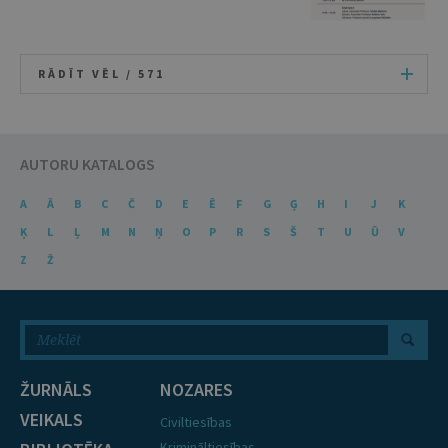
RĀDĪT VĒL /
571
AUTORU KATALOGS
A
Ā
B
C
Č
D
E
Ē
F
G
Ģ
H
I
J
K
Ķ
L
Ļ
M
N
Ņ
O
P
R
S
Š
T
U
Ū
V
Z
Ž
ŽURNĀLS
NOZARES
VEIKALS
Civiltiesības
Krimināltiesības